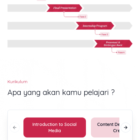
Kurikulum
Apa yang akan kamu pelajari ?
Introduction to Social
Content Developmen
Previous slide
Next sl
Media
Creation